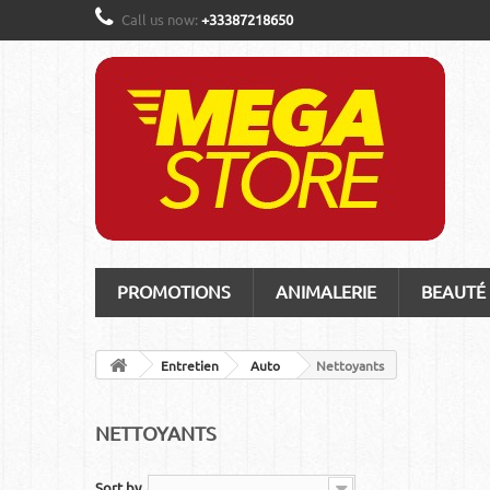
Call us now:
+33387218650
PROMOTIONS
ANIMALERIE
BEAUTÉ
Entretien
Auto
Nettoyants
NETTOYANTS
Sort by
--