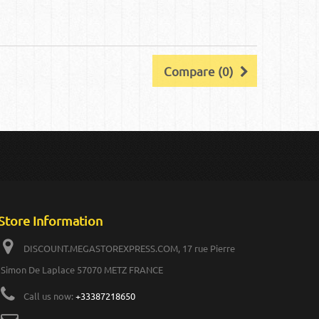
Compare (
0
)
Store Information
DISCOUNT.MEGASTOREXPRESS.COM, 17 rue Pierre
Simon De Laplace 57070 METZ FRANCE
Call us now:
+33387218650