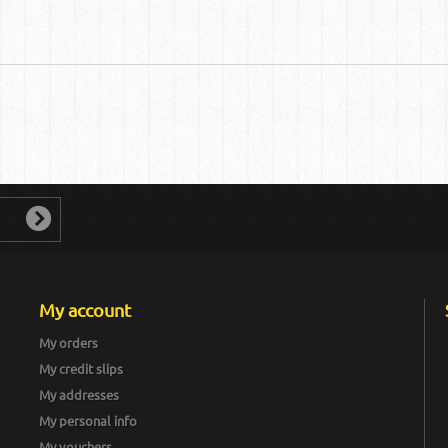
My account
My orders
My credit slips
My addresses
My personal info
My vouchers