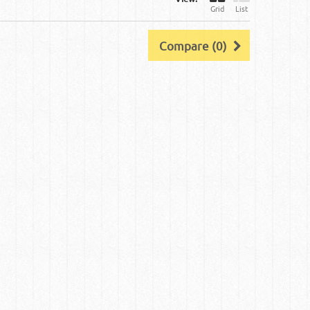
Grid
List
Compare (
0
)