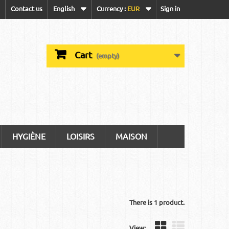
Contact us
English
Currency :
EUR
Sign in
Cart
(empty)
HYGIÈNE
LOISIRS
MAISON
There is 1 product.
View: