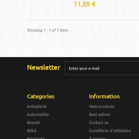
11,89 €
Showing 1 - 1 of 1 item
Newsletter
Categories
Information
Animalerie
New products
Automobile
Best sellers
Beauté
Contact us
Bébé
Conditions d'utilisation
Bricolage
À propos